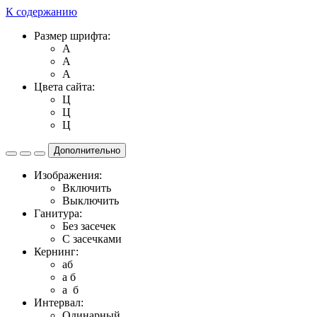
К содержанию
Размер шрифта:
A
A
A
Цвета сайта:
Ц
Ц
Ц
Дополнительно
Изображения:
Включить
Выключить
Ганитура:
Без засечек
С засечками
Кернинг:
aб
a б
a б
Интервал:
Одинарный