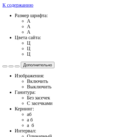
К содержанию
Размер шрифта:
A
A
A
Цвета сайта:
Ц
Ц
Ц
Дополнительно
Изображения:
Включить
Выключить
Ганитура:
Без засечек
С засечками
Кернинг:
aб
a б
a б
Интервал:
Одинарный