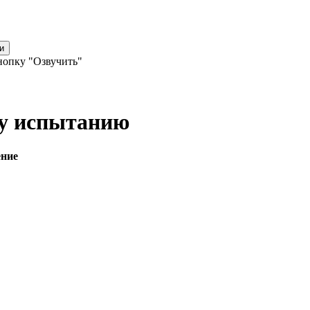
и
нопку "Озвучить"
му испытанию
ение